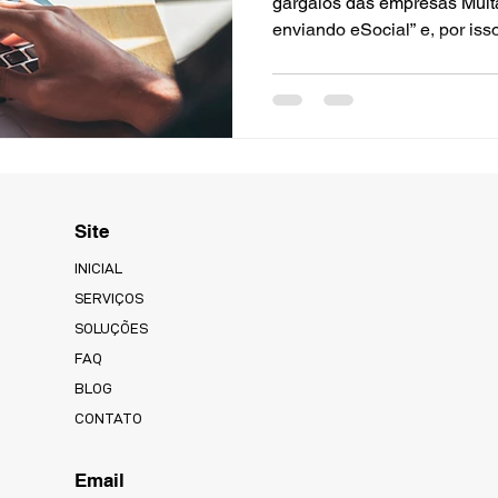
gargalos das empresas Muita empresa acha que “já está
enviando eSocial” e, por isso, está segu
costuma significar apenas q
transmitido — o que é bem d
conformidade.
Site
INICIAL
SERVIÇOS
SOLUÇÕES
FAQ
BLOG
CONTATO
Email