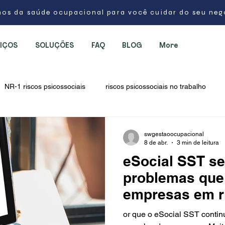
os da saúde ocupacional para você cuidar do seu ne
IÇOS
SOLUÇÕES
FAQ
BLOG
More
NR-1 riscos psicossociais
riscos psicossociais no trabalho
scos psicossociais
inventário de riscos psicossociais
eSoci
swgestaoocupacional
8 de abr.
3 min de leitura
eSocial SST se
erros no eSocial SST
medicina do trabalho eSocial
segur
problemas que
empresas em r
or que o eSocial SST conti