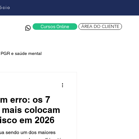
gócio
ÁREA DO CLIENTE
Cursos Online
PGR e saúde mental
al SST
eventos SST
m erro: os 7
ança do trabalho eSocial
 mais colocam
isco em 2026
nua sendo um dos maiores