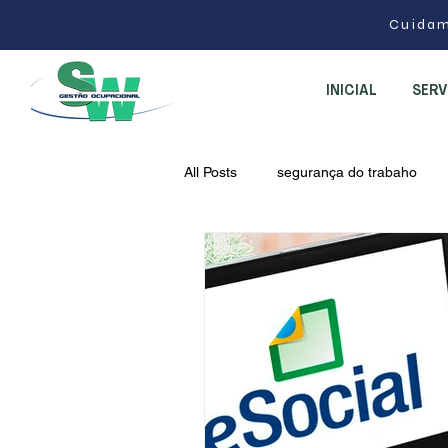
Cuidam
INICIAL
SERV
All Posts
segurança do trabaho
adequação NR-1 2026
GRO ri
eSocial S-2210 S-2220 S-2240