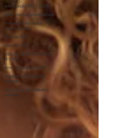
adequação NR-1 2026
GRO riscos psicossociais
inventário de riscos
psicossociais
eSocial SST
eventos SST
eSocial S-2210 S-2220
S-2240
erros no eSocial SST
medicina do trabalho
eSocial
segurança do trabalho
eSocial