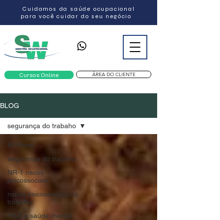
Cuidamos da saúde ocupacional
para você cuidar do seu negócio
ÁREA DO CLIENTE
Cursos Online
BLOG
segurança do trabaho
All Posts
segurança do trabaho
NR-1 riscos
psicossociais
riscos psicossociais no
trabalho
PGR e saúde mental