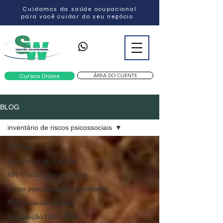
Cuidamos da saúde ocupacional
para você cuidar do seu negócio
ÁREA DO CLIENTE
Cursos Online
BLOG
inventário de riscos psicossociais
All Posts
segurança do trabaho
NR-1 riscos psicossociais
riscos psicossociais no trabalho
PGR e saúde mental
adequação NR-1 2026