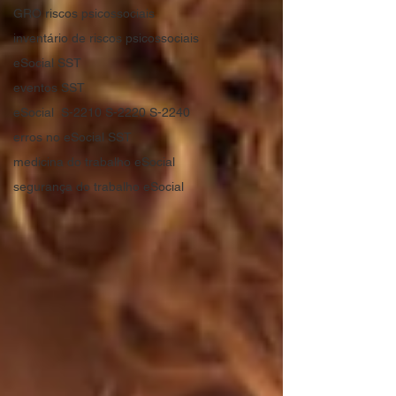
GRO riscos psicossociais
inventário de riscos psicossociais
eSocial SST
eventos SST
eSocial S-2210 S-2220 S-2240
erros no eSocial SST
medicina do trabalho eSocial
segurança do trabalho eSocial